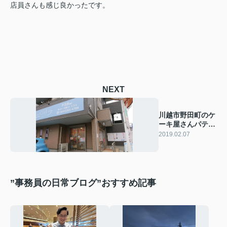
店員さんも感じ良かったです。
NEXT
川越市野田町のケ
ーキ屋さんパティ
スリーCiel（シエ
2019.02.07
ル）
”事務員の日常ブログ”おすすめ記事