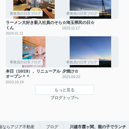
事務員の日常ブログ
事務員の日常ブログ
ラーメン大好き新入社員のそら
☆埼玉県民の日☆
くん
2023.11.17
2024.01.11
事務員の日常ブログ
事務員の日常ブログ
本日（10/19）、リニューアル
夕焼け☆
オープン＾＾
2023.09.22
2023.10.19
もっと見る
ブログトップへ
報ならアジア不動産
ブログ
川越市霞ヶ関、龍の子でランチ