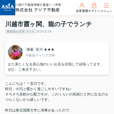
川越の不動産情報を豊富にご用意
株式会社 アジア不動産
会員登録
ログイン
メニュー
川越市霞ヶ関、龍の子でランチ
事務員の日常ブログ
2019.02.04
安川 ★★★
筆者
不動産キャリア10年
また来たくなる居心地のいいお店を目指して頑張ってます。
ぜひ、ご来店下さい。
こんにちは＾＾安川です。
昨日、今日と暖かく過ごしやすいですね♪
そろそろ花粉が心配ですが、このくらいの気候だと外に出るのも
つらくないから嬉しいです。
昨日は東京国際大学に用事があったので、