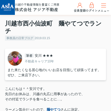
川越の不動産情報を豊富にご用意
株式会社 アジア不動産
会員登録
ログイン
メニュー
川越市西小仙波町 麺やてつでラン
チ
事務員の日常ブログ
2019.03.15
安川 ★★★
筆者
不動産キャリア10年
また来たくなる居心地のいいお店を目指して頑張ってます。
ぜひ、ご来店下さい。
こんにちは＾＾安川です。
先日のお休みは、川越の丸広に用事があったので、
その付近でランチを食べることに…。
ラーメン気分だったので、
麺やてつ
さんに決定。