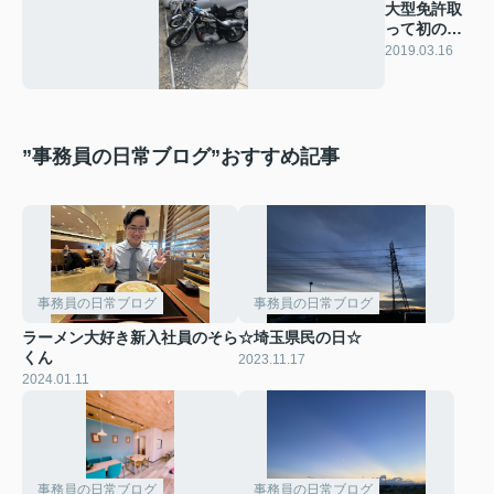
大型免許取
って初のツ
ーリング
2019.03.16
へ!!
”事務員の日常ブログ”おすすめ記事
事務員の日常ブログ
事務員の日常ブログ
ラーメン大好き新入社員のそら
☆埼玉県民の日☆
くん
2023.11.17
2024.01.11
事務員の日常ブログ
事務員の日常ブログ