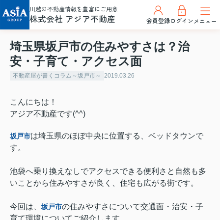
川越の不動産情報を豊富にご用意
株式会社 アジア不動産
会員登録
ログイン
メニュー
埼玉県坂戸市の住みやすさは？治
安・子育て・アクセス面
不動産屋が書くコラム～坂戸市～
2019.03.26
こんにちは！
アジア不動産です(^^)
は埼玉県のほぼ中央に位置する、ベッドタウンで
坂戸市
す。
池袋へ乗り換えなしでアクセスできる便利さと自然も多
いことから住みやすさが良く、住宅も広がる街です。
今回は、
の住みやすさについて交通面・治安・子
坂戸市
育て環境についてご紹介します。