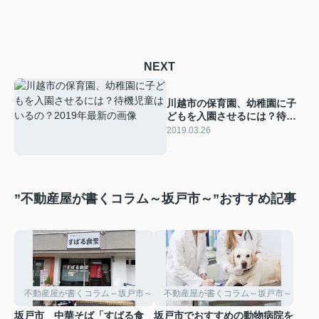
NEXT
川越市の保育園、幼稚園に子
どもを入園させるには？待機
児童はいるの？2019年最新
2019.03.26
”不動産屋が書くコラム～坂戸市～”おすすめ記事
不動産屋が書くコラム～坂戸市～
不動産屋が書くコラム～坂戸市～
坂戸市 中華そば「すばる食
坂戸市でおすすめの動物病院を