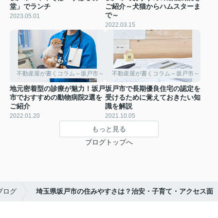
堂」でランチ
ご紹介～犬猫からハムスターま
で～
2023.05.01
2022.03.15
不動産屋が書くコラム～坂戸市～
不動産屋が書くコラム～坂戸市～
地元密着型の診療が魅力！坂戸
坂戸市で長期優良住宅の認定を
市でおすすめの動物病院2選を
受けるために覚えておきたい知
ご紹介
識を解説
2022.01.20
2021.10.05
もっと見る
ブログトップへ
ブログ
埼玉県坂戸市の住みやすさは？治安・子育て・アクセス面