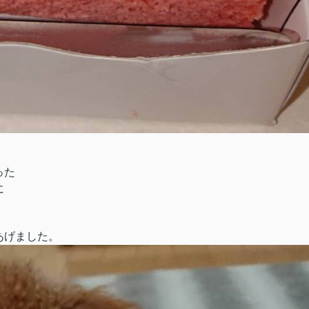
った
に
あげました。