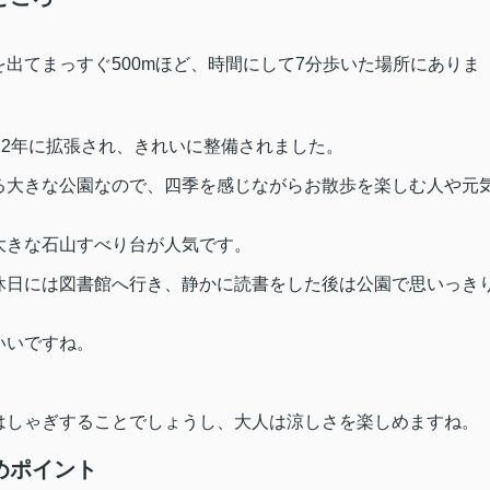
を出てまっすぐ
500m
ほど、時間にして
7
分歩いた場所にありま
22
年に拡張され、きれいに整備されました。
る大きな公園なので、四季を感じながらお散歩を楽しむ人や元
。
大きな石山すべり台が人気です。
休日には図書館へ行き、静かに読書をした後は公園で思いっき
いいですね。
はしゃぎすることでしょうし、大人は涼しさを楽しめますね。
めポイント