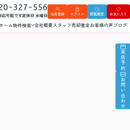
20-327-556
会員登録
ログイン
閲覧履歴
お気に入り
外対応可能です
定休日 水曜日
ホーム
会社概要
スタッフ
売却査定
お客様の声
ブログ
物件検索
来店予約
お問い合わせ