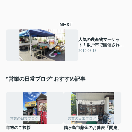
NEXT
人気の農産物マーケッ
ト！坂戸市で開催される
軽トラック市とは？
2019.08.13
”営業の日常ブログ”おすすめ記事
営業の日常ブログ
営業の日常ブログ
年末のご挨拶
鶴ヶ島市藤金のお蕎麦「関庵」