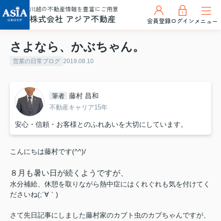
川越の不動産情報を豊富にご用意
株式会社 アジア不動産
会員登録
ログイン
メニュー
さよなら、かぶちゃん。
営業の日常ブログ
2019.08.10
藤村 昌和
筆者
不動産キャリア15年
安心・信頼・お客様とのふれあいを大切にしています。
こんにちは藤村です(^^)/
８月も暑い日が続くようですが、
水分補給、休憩を取りながら熱中症にはくれぐれも気を付けてく
ださいね(;´∀｀)
さて先日記事にしました藤村家のカブト虫のカブちゃんですが、