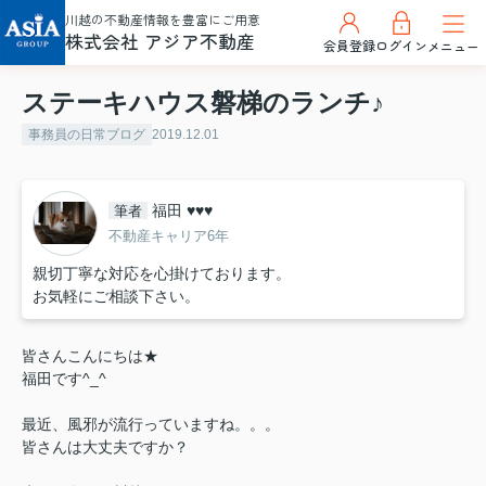
川越の不動産情報を豊富にご用意
株式会社 アジア不動産
会員登録
ログイン
メニュー
ステーキハウス磐梯のランチ♪
事務員の日常ブログ
2019.12.01
福田 ♥♥♥
筆者
不動産キャリア6年
親切丁寧な対応を心掛けております。
お気軽にご相談下さい。
皆さんこんにちは★
福田です^_^
最近、風邪が流行っていますね。。。
皆さんは大丈夫ですか？