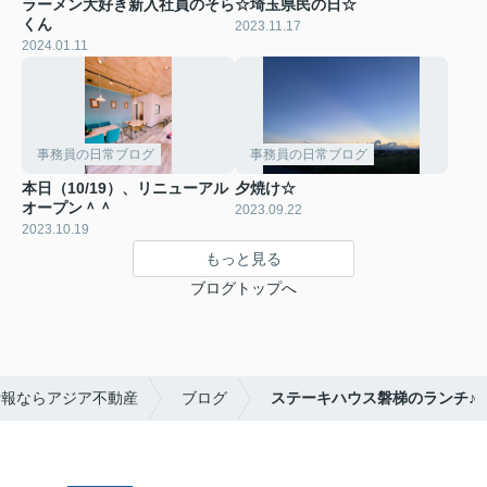
ラーメン大好き新入社員のそら
☆埼玉県民の日☆
くん
2023.11.17
2024.01.11
事務員の日常ブログ
事務員の日常ブログ
本日（10/19）、リニューアル
夕焼け☆
オープン＾＾
2023.09.22
2023.10.19
もっと見る
ブログトップへ
情報ならアジア不動産
ブログ
ステーキハウス磐梯のランチ♪