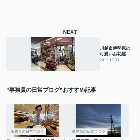
NEXT
川越市伊勢原の
可愛いお花屋さ
んフローリスト
2019.12.03
ピュア
”事務員の日常ブログ”おすすめ記事
事務員の日常ブログ
事務員の日常ブログ