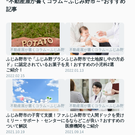
”不動産屋が書くコラム～ふじみ野市～”おすすめ
記事
不動産屋が書くコラム～ふじみ野市～
不動産屋が書くコラム～ふじみ野市～
ふじみ野市で「ふじみ野ブラン
ふじみ野市で土地探し中の方必
ド」に認定されているお菓子を
見！おすすめの小児科2選
ご紹介！
2022.01.13
2022.02.15
不動産屋が書くコラム～ふじみ野市～
不動産屋が書くコラム～ふじみ野市～
ふじみ野市の子育て支援！ファ
ふじみ野市で人間ドックを受け
ミリー・サポート・センターに
るならどこが良い？おすすめの
ついて解説
医療機関をご紹介
2021.10.19
2021.09.14