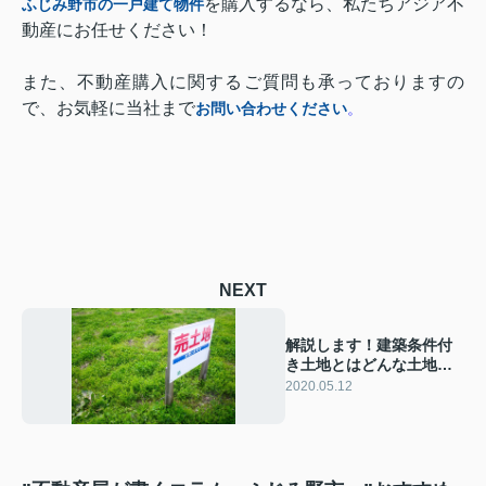
を購入するなら、私たちアジア不
ふじみ野市の一戸建て物件
動産にお任せください！
また、不動産購入に関するご質問も承っておりますの
で、お気軽に当社まで
お問い合わせください
。
NEXT
解説します！建築条件付
き土地とはどんな土地の
ことなのでしょうか
2020.05.12