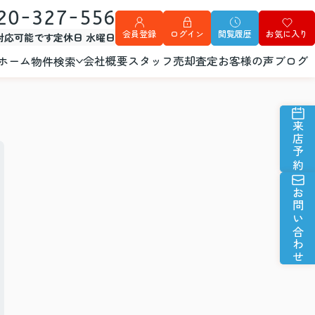
20-327-556
会員登録
ログイン
閲覧履歴
お気に入り
外対応可能です
定休日 水曜日
ホーム
会社概要
スタッフ
売却査定
お客様の声
ブログ
物件検索
来店予約
お問い合わせ