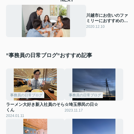
川越市にお住いのファ
ミリーにおすすめの英
会話教室
2020.12.10
”事務員の日常ブログ”おすすめ記事
事務員の日常ブログ
事務員の日常ブログ
ラーメン大好き新入社員のそら
☆埼玉県民の日☆
くん
2023.11.17
2024.01.11