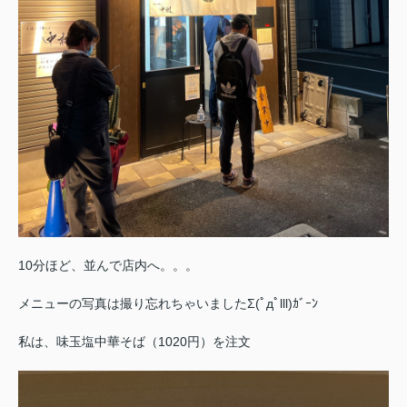
10分ほど、並んで店内へ。。。
メニューの写真は撮り忘れちゃいましたΣ(ﾟдﾟlll)ｶﾞｰﾝ
私は、味玉塩中華そば（1020円）を注文