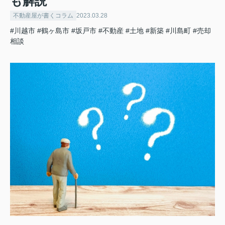
も解説
不動産屋が書くコラム
2023.03.28
#川越市
#鶴ヶ島市
#坂戸市
#不動産
#土地
#新築
#川島町
#売却
相談