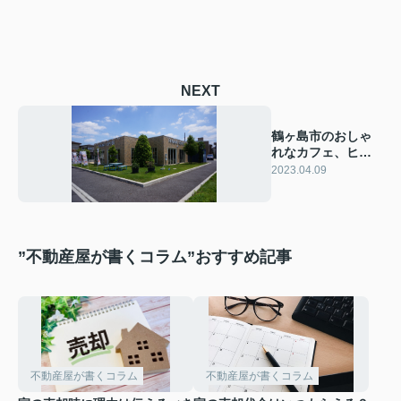
NEXT
鶴ヶ島市のおしゃ
れなカフェ、ヒナ
ノ珈琲さんでラン
2023.04.09
チ ※再訪
”不動産屋が書くコラム”おすすめ記事
不動産屋が書くコラム
不動産屋が書くコラム