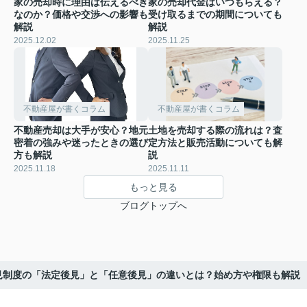
家の売却時に理由は伝えるべき
家の売却代金はいつもらえる？
なのか？価格や交渉への影響も
受け取るまでの期間についても
解説
解説
2025.12.02
2025.11.25
不動産屋が書くコラム
不動産屋が書くコラム
不動産売却は大手が安心？地元
土地を売却する際の流れは？査
密着の強みや迷ったときの選び
定方法と販売活動についても解
方も解説
説
2025.11.18
2025.11.11
もっと見る
ブログトップへ
見制度の「法定後見」と「任意後見」の違いとは？始め方や権限も解説