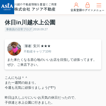
川越の不動産情報を豊富にご用意
株式会社 アジア不動産
会員登録
ログイン
メニュー
休日in川越水上公園
事務員の日常ブログ
2016.09.27
安川 ★★★
筆者
不動産キャリア10年
また来たくなる居心地のいいお店を目指して頑張ってます。
ぜひ、ご来店下さい。
こんにちは＾＾
また一週間の始まり。
今週も元気に頑張りましょう(^∇^)
昨日は久しぶりにいいお天気の休日だったので、
子供達と水上公園に行きました。