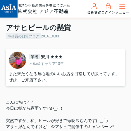
川越の不動産情報を豊富にご用意
株式会社 アジア不動産
会員登録
ログイン
メニュー
アサヒビールの懸賞
事務員の日常ブログ
2016.10.03
安川 ★★★
筆者
不動産キャリア10年
また来たくなる居心地のいいお店を目指して頑張ってます。
ぜひ、ご来店下さい。
こんにちは＾＾
今日は朝から霧雨ですね(ﾉ_･｡)
突然ですが、私、ビールが好きで毎晩飲むんです(ﾟ＿ﾟi)
アサヒ派なんですけど、今アサヒで開催中のキャンペーン‼