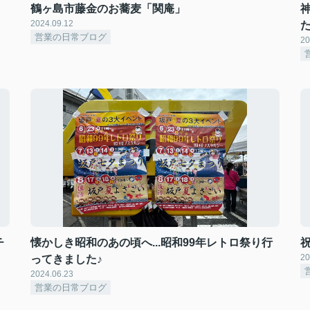
鶴ヶ島市藤金のお蕎麦「関庵」
2024.09.12
営業の日常ブログ
20
チ
懐かしき昭和のあの頃へ...昭和99年レトロ祭り行
20
ってきました♪
2024.06.23
営業の日常ブログ