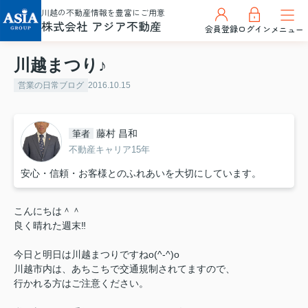
川越の不動産情報を豊富にご用意
株式会社 アジア不動産
会員登録
ログイン
メニュー
川越まつり♪
営業の日常ブログ
2016.10.15
藤村 昌和
筆者
不動産キャリア15年
安心・信頼・お客様とのふれあいを大切にしています。
こんにちは＾＾
良く晴れた週末‼
今日と明日は川越まつりですねo(^-^)o
川越市内は、あちこちで交通規制されてますので、
行かれる方はご注意ください。