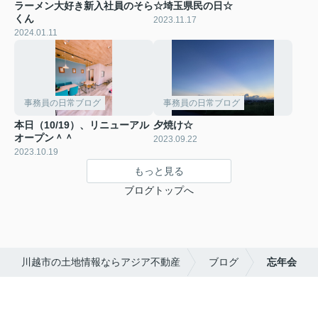
ラーメン大好き新入社員のそら
☆埼玉県民の日☆
くん
2023.11.17
2024.01.11
事務員の日常ブログ
事務員の日常ブログ
本日（10/19）、リニューアル
夕焼け☆
オープン＾＾
2023.09.22
2023.10.19
もっと見る
ブログトップへ
川越市の土地情報ならアジア不動産
ブログ
忘年会