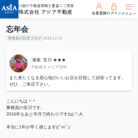
川越の不動産情報を豊富にご用意
株式会社 アジア不動産
会員登録
ログイン
メニュー
忘年会
事務員の日常ブログ
2016.12.15
安川 ★★★
筆者
不動産キャリア10年
また来たくなる居心地のいいお店を目指して頑張ってます。
ぜひ、ご来店下さい。
こんにちは＾＾
事務員の安川です。
2016年もあと半月で終わりですね(-"-;A
本当に1年が早く感じます((ﾟmﾟ;)