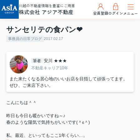
川越の不動産情報を豊富にご用意
株式会社 アジア不動産
会員登録
ログイン
メニュー
サンセリテの食パン❤
事務員の日常ブログ
2017.02.17
安川 ★★★
筆者
不動産キャリア10年
また来たくなる居心地のいいお店を目指して頑張ってます。
ぜひ、ご来店下さい。
こんにちは＾＾
昨日も今日も暖かいですね～♪
春のような陽気で気持ちがいいです(＾ε＾)
私、最近、といってもここ1年くらい…。