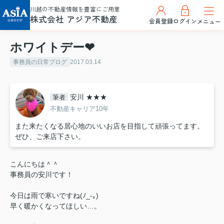
川越の不動産情報を豊富にご用意
株式会社 アジア不動産
会員登録
ログイン
メニュー
ホワイトデー❤
事務員の日常ブログ
2017.03.14
安川 ★★★
筆者
不動産キャリア10年
また来たくなる居心地のいいお店を目指して頑張ってます。
ぜひ、ご来店下さい。
こんにちは＾＾
事務員の安川です！
今日は雨で寒いですね(ﾉ_-｡)
早く暖かくなってほしい…。