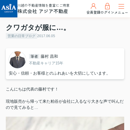
川越の不動産情報を豊富にご用意
株式会社 アジア不動産
会員登録
ログイン
メニュー
クワガタが服に…。
営業の日常ブログ
2017.06.05
藤村 昌和
筆者
不動産キャリア15年
安心・信頼・お客様とのふれあいを大切にしています。
こんにちは代表の藤村です！
現地販売から帰って来た粕谷が会社に入るなり大きな声で叫んだ
ので見てみると…