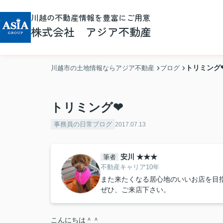
川越の不動産情報を豊富にご用意
株式会社 アジア不動産
トリミング
川越市の土地情報ならアジア不動産
ブログ
トリミング❤
事務員の日常ブログ
2017.07.13
安川 ★★★
筆者
不動産キャリア10年
また来たくなる居心地のいいお店を目
ぜひ、ご来店下さい。
こんにちは＾＾