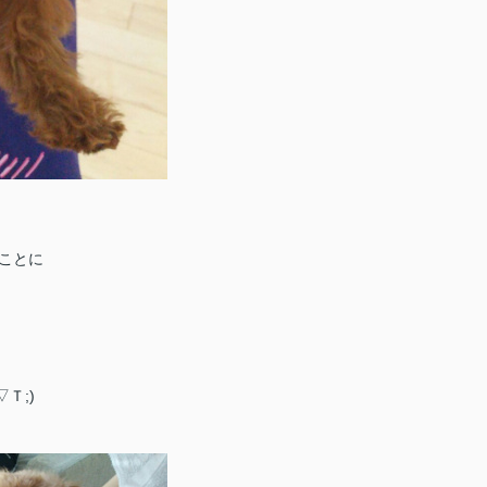
ことに
Ｔ;)