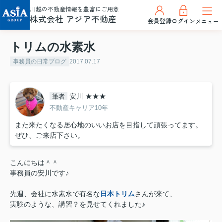
川越の不動産情報を豊富にご用意
株式会社 アジア不動産
会員登録
ログイン
メニュー
トリムの水素水
事務員の日常ブログ
2017.07.17
安川 ★★★
筆者
不動産キャリア10年
また来たくなる居心地のいいお店を目指して頑張ってます。
ぜひ、ご来店下さい。
こんにちは＾＾
事務員の安川です♪
先週、会社に水素水で有名な
日本トリム
さんが来て、
実験のような、講習？を見せてくれました♪