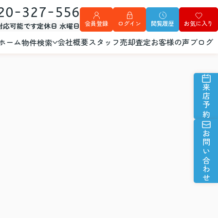
20-327-556
会員登録
ログイン
閲覧履歴
お気に入り
外対応可能です
定休日 水曜日
ホーム
会社概要
スタッフ
売却査定
お客様の声
ブログ
物件検索
来店予約
お問い合わせ