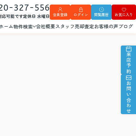
20-327-556
会員登録
ログイン
閲覧履歴
お気に入り
外対応可能です
定休日 水曜日
ホーム
会社概要
スタッフ
売却査定
お客様の声
ブログ
物件検索
来店予約
お問い合わせ