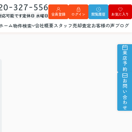
20-327-556
会員登録
ログイン
閲覧履歴
お気に入り
外対応可能です
定休日 水曜日
ホーム
会社概要
スタッフ
売却査定
お客様の声
ブログ
物件検索
来店予約
お問い合わせ