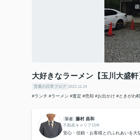
大好きなラーメン【玉川大盛軒
営業の日常ブログ
2022.11.24
#ランチ
#ラーメン
#査定
#売却
#お出かけ
#ときがわ
藤村 昌和
筆者
不動産キャリア15年
安心・信頼・お客様とのふれあいを大