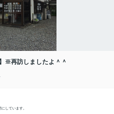
】※再訪しましたよ＾＾
町
切にしています。