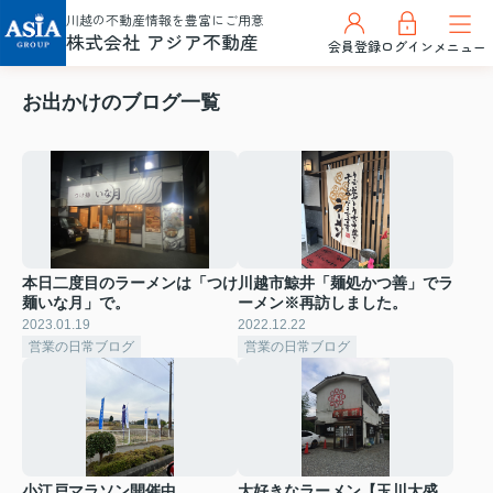
川越の不動産情報を豊富にご用意
株式会社 アジア不動産
会員登録
ログイン
メニュー
お出かけのブログ一覧
本日二度目のラーメンは「つけ
川越市鯨井「麺処かつ善」でラ
麺いな月」で。
ーメン※再訪しました。
2023.01.19
2022.12.22
営業の日常ブログ
営業の日常ブログ
小江戸マラソン開催中
大好きなラーメン【玉川大盛