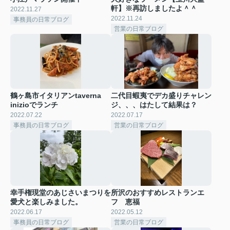
軒】※再訪しましたよ＾＾
2022.11.27
2022.11.24
事務員の日常ブログ
営業の日常ブログ
鶴ヶ島市イタリアンtaverna
二代目蝦夷でデカ盛りチャレン
inizioでランチ
ジ、、、はたして結果は？
2022.07.22
2022.07.17
事務員の日常ブログ
営業の日常ブログ
幸手権現堂のあじさいまつりを
所沢のおすすめレストランエ
愛犬と楽しみました。
フ 恵福
2022.06.17
2022.05.12
事務員の日常ブログ
営業の日常ブログ