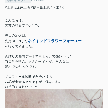
営業の日常ブログ
2022.04.07
#土地
#坂戸土地
#鶴ヶ島土地
#お出かけ
こんにちは。
営業の粕谷ですo(^-^)o
先日の定休日。
ネイキッドフラワーフォーユー
先月OPENした
へ行ってきました。
久びりの都内デートでちょっと緊張(・・；)
当日券を購入。夕方からですが、そんなに
混んでなかったです。
プロフィール診断で自分だけの
お花が出来るそうですが、僕はこれ↓
幻想的できれいでした。