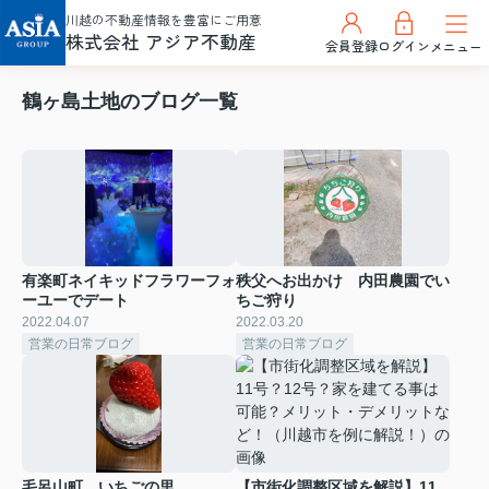
川越の不動産情報を豊富にご用意
株式会社 アジア不動産
会員登録
ログイン
メニュー
鶴ヶ島土地のブログ一覧
有楽町ネイキッドフラワーフォ
秩父へお出かけ 内田農園でい
ーユーでデート
ちご狩り
2022.04.07
2022.03.20
営業の日常ブログ
営業の日常ブログ
毛呂山町、いちごの里
【市街化調整区域を解説】11