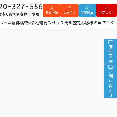
20-327-556
会員登録
ログイン
閲覧履歴
お気に入り
外対応可能です
定休日 水曜日
ホーム
会社概要
スタッフ
売却査定
お客様の声
ブログ
物件検索
来店予約
お問い合わせ