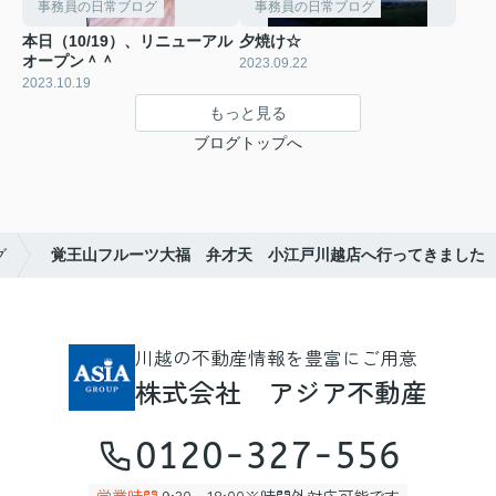
事務員の日常ブログ
事務員の日常ブログ
本日（10/19）、リニューアル
夕焼け☆
オープン＾＾
2023.09.22
2023.10.19
もっと見る
ブログトップへ
グ
覚王山フルーツ大福 弁才天 小江戸川越店へ行ってきました
川越の不動産情報を豊富にご用意
株式会社 アジア不動産
0120-327-556
営業時間
9:30～18:00※時間外対応可能です