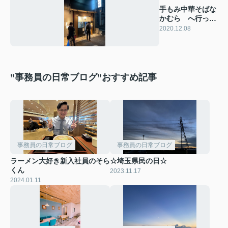
手もみ中華そばな
かむら へ行って
きました。
2020.12.08
”事務員の日常ブログ”おすすめ記事
事務員の日常ブログ
事務員の日常ブログ
ラーメン大好き新入社員のそら
☆埼玉県民の日☆
くん
2023.11.17
2024.01.11