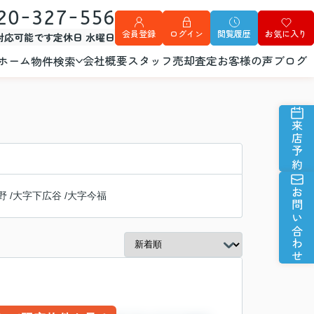
20-327-556
会員登録
ログイン
閲覧履歴
お気に入り
外対応可能です
定休日 水曜日
ホーム
会社概要
スタッフ
売却査定
お客様の声
ブログ
物件検索
来店予約
お問い合わせ
野
/
大字下広谷
/
大字今福