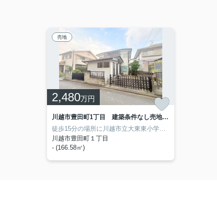
売地
2,480
万円
川越市豊田町1丁目 建築条件なし売地 東武東上線『川越駅』徒歩25分 【大東東小学区】
徒歩15分の場所に川越市立大東東小学校があります！価格2,480万円の土地です！土地購入をお考えの方におすすめなのがこちらの売地！川越市での土地購入を計画中なら当社にお任せください！土地に関するお問い合わせなら、0120-327-556、またはinfo@asia-fudousan.co.jpまでお待ちしております(*´ω`*)
川越市豊田町１丁目
- (166.58㎡)