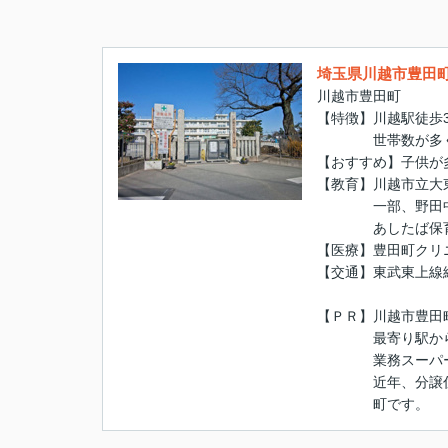
埼玉県川越市豊田
川越市豊田町
【特徴】川越駅徒歩3
世帯数が多く児
【おすすめ】子供が
【教育】川越市立大
一部、野田中学
あしたば保
【医療】豊田町クリ
【交通】東武東上線
【ＰＲ】川越市豊田
最寄り駅から徒歩
業務スーパー、
近年、分譲住宅も
町です。