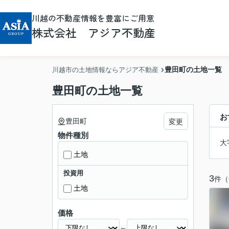
川越の不動産情報を豊富にご用意
株式会社 アジア不動産
豊田町の土地一覧
川越市の土地情報ならアジア不動産
豊田町の土地一覧
お
豊田町
変更
物件種別
大
土地
投資用
3
件（
土地
価格
～