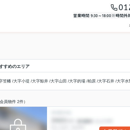
01
営業時間 9:30～18:00※時間
すすめのエリア
字笠幡
/
大字小堤
/
大字鯨井
/
大字山田
/
大字的場
/
柏原
/
大字石井
/
大字水
会員物件 2件）