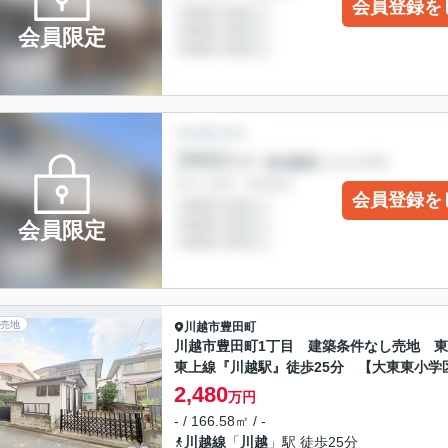
会員登録を
会員限定
会員登録を
会員限定
売地
川越市
豊田町
川越市豊田町1丁目 建築条件なし売地 
東上線『川越駅』徒歩25分 【大東東小学
2,480
万円
- / 166.58㎡ / -
川越線
「
川越
」駅 徒歩25分