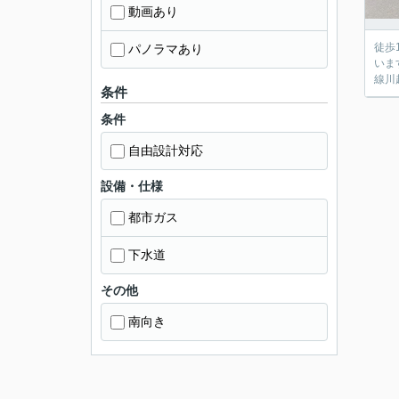
動画あり
徒歩
パノラマあり
いま
線川
条件
条件
自由設計対応
設備・仕様
都市ガス
下水道
その他
南向き