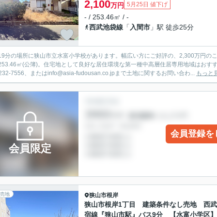
2,100
5月25日 値下げ
万円
- / 253.46㎡ / -
西武池袋線
「
入間市
」駅 徒歩25分
19分の場所に狭山市立水富小学校があります。幅広い方にご好評の、2,300万円
253.46㎡(公簿)。住宅地として良好な居住環境な第一種中高層住居専用地域はお
-232-7556、またはinfo@asia-fudousan.co.jpまで土地に関するお問い合わ...
もっと
会員登録を
会員限定
売地
狭山市
根岸
狭山市根岸1丁目 建築条件なし売地 西
宿線『狭山市駅』バス9分 【水富小学区】