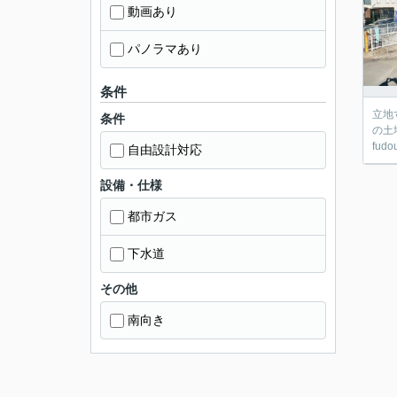
動画あり
パノラマあり
条件
立地
条件
の土
fud
自由設計対応
設備・仕様
都市ガス
下水道
その他
南向き