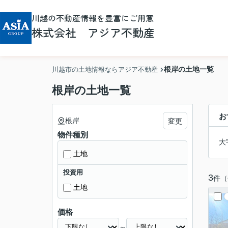
川越の不動産情報を豊富にご用意
株式会社 アジア不動産
根岸の土地一覧
川越市の土地情報ならアジア不動産
根岸の土地一覧
お
根岸
変更
物件種別
大
土地
投資用
3
件（
土地
価格
～