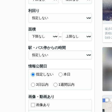
利回り
面積
徒歩
面積
～
049
駅・バス停からの時間
情報公開日
指定しない
本日
3日以内
1週間以内
画像・動画あり
画像あり