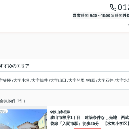
01
営業時間 9:30～18:00※時間
すすめのエリア
字笠幡
/
大字小堤
/
大字鯨井
/
大字山田
/
大字的場
/
柏原
/
大字石井
/
大字水
会員物件 1件）
売地
狭山市
根岸
狭山市根岸1丁目 建築条件なし売地 西
袋線『入間市駅』徒歩25分 【水富小学区