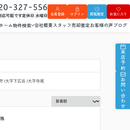
20-327-556
会員登録
ログイン
閲覧履歴
お気に入り
外対応可能です
定休日 水曜日
ホーム
会社概要
スタッフ
売却査定
お客様の声
ブログ
物件検索
来店予約
お問い合わせ
野
/
大字下広谷
/
大字寺尾
武池
】