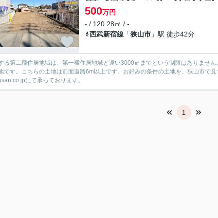
500
万円
- / 120.28㎡ / -
西武新宿線
「
狭山市
」駅 徒歩42分
する第二種住居地域は、第一種住居地域と違い3000㎡までという制限はありません。土
地です。こちらの土地は前面道路6m以上です。お好みの条件の土地を、狭山市で見つけま
ousan.co.jpにて承っております。
1