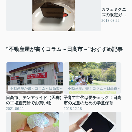
カフェミクニ
ズの限定ガト
ーショコラ
2018.03.22
”不動産屋が書くコラム～日高市～”おすすめ記事
不動産屋が書くコラム～日高市～
不動産屋が書くコラム～日高市～
日高市、テンアライド（天狗）
子育て世代は要チェック！日高
の工場直売所でお買い物
市の児童のための学童保育
2021.06.11
2018.12.18