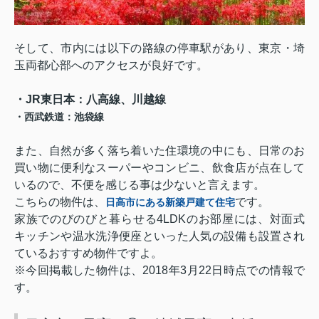
そして、市内には以下の路線の停車駅があり、東京・埼
玉両都心部へのアクセスが良好です。
・
JR
東日本：八高線、川越線
・西武鉄道：池袋線
また、自然が多く落ち着いた住環境の中にも、日常のお
買い物に便利なスーパーやコンビニ、飲食店が点在して
いるので、不便を感じる事は少ないと言えます。
こちらの物件は、
です。
日高市にある
新築
戸建て住宅
家族でのびのびと暮らせる
4LDK
のお部屋には、対面式
キッチンや温水洗浄便座といった人気の設備も設置され
ているおすすめ物件ですよ。
※今回掲載した物件は、
2018
年
3
月
22
日時点での情報で
す。