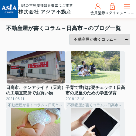
川越の不動産情報を豊富にご用意
株式会社 アジア不動産
会員登録
ログイン
メニュー
不動産屋が書くコラム～日高市～のブログ一覧
日高市、テンアライド（天狗）
子育て世代は要チェック！日高
の工場直売所でお買い物
市の児童のための学童保育
2021.06.11
2018.12.18
不動産屋が書くコラム～日高市～
不動産屋が書くコラム～日高市～