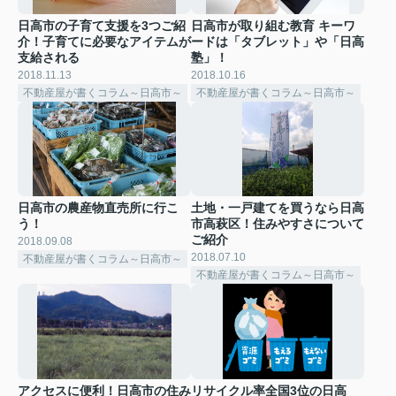
日高市の子育て支援を3つご紹
日高市が取り組む教育 キーワ
介！子育てに必要なアイテムが
ードは「タブレット」や「日高
支給される
塾」！
2018.11.13
2018.10.16
不動産屋が書くコラム～日高市～
不動産屋が書くコラム～日高市～
日高市の農産物直売所に行こ
土地・一戸建てを買うなら日高
う！
市高萩区！住みやすさについて
ご紹介
2018.09.08
2018.07.10
不動産屋が書くコラム～日高市～
不動産屋が書くコラム～日高市～
アクセスに便利！日高市の住み
リサイクル率全国3位の日高