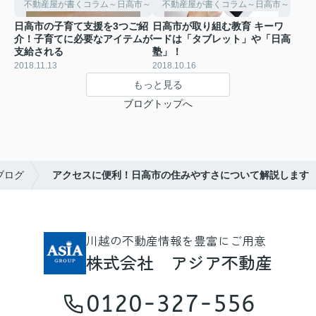
不動産屋が書くコラム～日高市～
不動産屋が書くコラム～日高市～
日高市の子育て支援を3つご紹
日高市が取り組む教育 キーワ
介！子育てに必要なアイテムが
ードは「タブレット」や「日高
支給される
塾」！
2018.11.13
2018.10.16
もっと見る
ブログトップへ
ブログ
アクセスに便利！日高市の住みやすさについて解説します
川越の不動産情報を豊富にご用意
株式会社 アジア不動産
0120-327-556