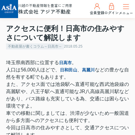
川越の不動産情報を豊富にご用意
株式会社 アジア不動産
会員登録
ログイン
メニュー
アクセスに便利！日高市の住みやす
さについて解説します
不動産屋が書くコラム～日高市～
2018.05.25
埼玉県南西部に位置する
。
日高市
人口は
56,000
人ほどで、
、
などの豊かな自
日和田山
高麗川
然を有する町でもあります。
また、アクセス面では池袋駅へ直通可能な西武池袋線の
高麗駅や、八王子駅へ直通可能な
JR
八高線高麗川駅など
があり、バス路線も充実している為、交通には困らない
環境ですよ。
車での移動に関しましては、渋滞が少ないため一般国道
から多方面へのアクセスにも便利です。
今回は日高市の住みやすさとして、交通アクセスについ
て解説します。