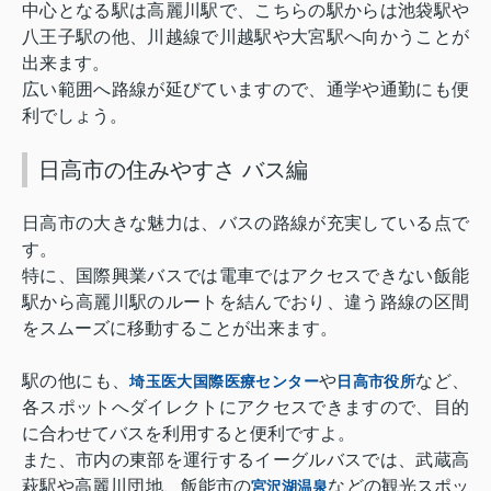
中心となる駅は高麗川駅で、こちらの駅からは池袋駅や
八王子駅の他、川越線で川越駅や大宮駅へ向かうことが
出来ます。
広い範囲へ路線が延びていますので、通学や通勤にも便
利でしょう。
日高市の住みやすさ バス編
日高市の大きな魅力は、バスの路線が充実している点で
す。
特に、国際興業バスでは電車ではアクセスできない飯能
駅から高麗川駅のルートを結んでおり、違う路線の区間
をスムーズに移動することが出来ます。
駅の他にも、
や
など、
埼玉医大国際医療センター
日高市役所
各スポットへダイレクトにアクセスできますので、目的
に合わせてバスを利用すると便利ですよ。
また、市内の東部を運行するイーグルバスでは、武蔵高
萩駅や高麗川団地、飯能市の
などの観光スポッ
宮沢湖温泉