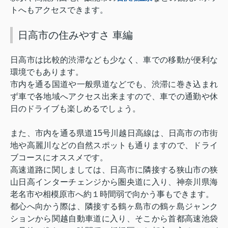
トへもアクセスできます。
日高市の住みやすさ 車編
日高市は比較的渋滞なども少なく、車での移動が便利な
環境でもあります。
市内を通る国道や一般県道などでも、渋滞に巻き込まれ
ず車で各地域へアクセス出来ますので、車での通勤や休
日のドライブも楽しめるでしょう。
また、市内を通る県道
15
号川越日高線は、日高市の市街
地や高麗川などの自然スポットも通りますので、ドライ
ブコースにオススメです。
高速道路に関しましては、日高市に隣接する狭山市の狭
山日高インターチェンジから圏央道に入り、神奈川県海
老名市や相模原市へ約１時間弱で向かう事もできます。
都心へ向かう際は、隣接する鶴ヶ島市の鶴ヶ島ジャンク
ションから関越自動車道に入り、そこから首都高速池袋