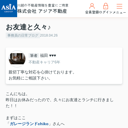
川越の不動産情報を豊富にご用意
株式会社 アジア不動産
会員登録
ログイン
メニュー
お友達と久々♪
事務員の日常ブログ
2018.04.26
福田 ♥♥♥
筆者
不動産キャリア6年
親切丁寧な対応を心掛けております。
お気軽にご相談下さい。
こんにちは。
昨日はお休みだったので、久々にお友達とランチに行きまし
た！！
まずはここ
「
ガレージランドchiko
」さんへ