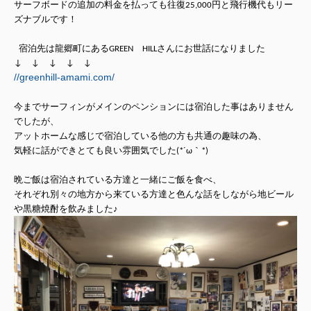
サーフボードの追加の料金を払っても往復25,000円と飛行機代もリー
ズナブルです！
宿泊先は龍郷町にあるGREEN HILLさんにお世話になりました
↓ ↓ ↓ ↓ ↓
//greenhill-amami.com/
今までサーフィンがメインのペンションには宿泊した事はありません
でしたが、
アットホームな感じで宿泊している他の方も共通の趣味の為、
気軽に話ができとても良い雰囲気でした(*´ω｀*)
晩ご飯は宿泊されている方達と一緒にご飯を食べ、
それぞれ別々の地方から来ている方達と色んな話をしながら地ビール
や黒糖焼酎を飲みました♪