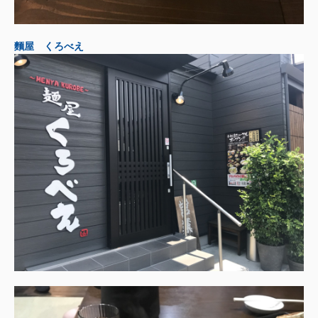
麵屋 くろべえ