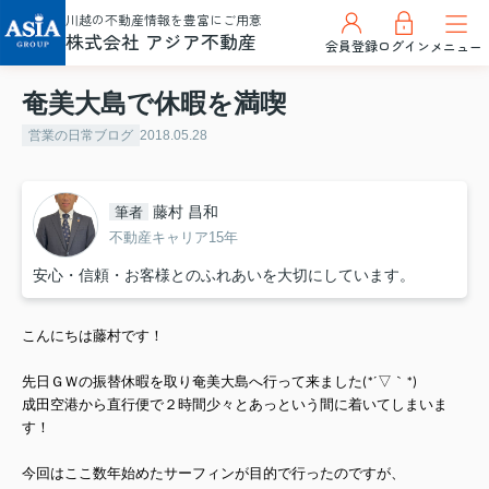
川越の不動産情報を豊富にご用意
株式会社 アジア不動産
会員登録
ログイン
メニュー
奄美大島で休暇を満喫
営業の日常ブログ
2018.05.28
藤村 昌和
筆者
不動産キャリア15年
安心・信頼・お客様とのふれあいを大切にしています。
こんにちは藤村です！
先日ＧＷの振替休暇を取り奄美大島へ行って来ました(*´▽｀*)
成田空港から直行便で２時間少々とあっという間に着いてしまいま
す！
今回はここ数年始めたサーフィンが目的で行ったのですが、