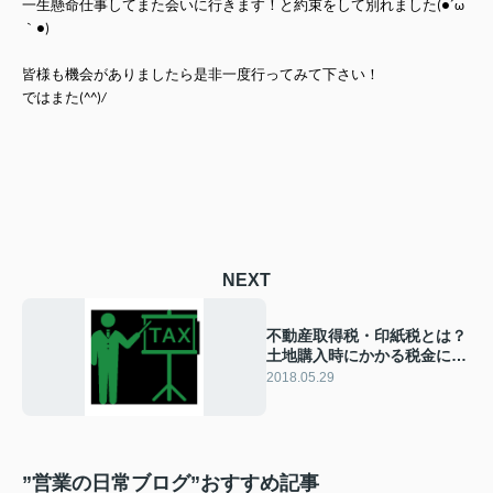
一生懸命仕事してまた会いに行きます！と約束をして別れました(●´ω
｀●)
皆様も機会がありましたら是非一度行ってみて下さい！
ではまた(^^)/
NEXT
不動産取得税・印紙税とは？
土地購入時にかかる税金につ
いて解説
2018.05.29
”営業の日常ブログ”おすすめ記事