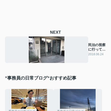
NEXT
民泊の視察
に行ってき
ました。
2018.06.24
”事務員の日常ブログ”おすすめ記事