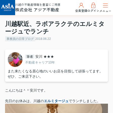
川越の不動産情報を豊富にご用意
株式会社 アジア不動産
会員登録
ログイン
メニュー
川越駅近、ラボアラクテのエルミタ
ージュでランチ
事務員の日常ブログ
2018.06.22
安川 ★★★
筆者
不動産キャリア10年
また来たくなる居心地のいいお店を目指して頑張ってます。
ぜひ、ご来店下さい。
こんにちは＾＾安川です。
先日のお休みは、川越の
エルミタージュ
でランチしました。