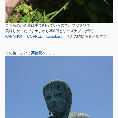
こちらのかき氷は手で削っているので、フワフワで
美味しかったです❤しかも350円とリーズナブル(^∇^)
KANNNON COFFEE kamakura
さんの隣にあるお店です。
その後、歩いて
高徳院
へ。。。