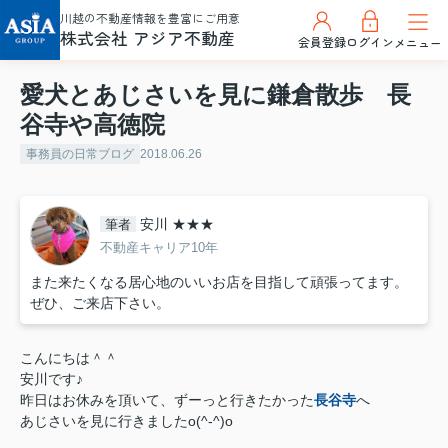
川越の不動産情報を豊富にご用意
株式会社 アジア不動産
会員登録
ログイン
メニュー
愛犬とあじさいを見に鎌倉散歩 長
谷寺や高徳院
事務員の日常ブログ
2018.06.26
安川 ★★★
筆者
不動産キャリア10年
また来たくなる居心地のいいお店を目指して頑張ってます。
ぜひ、ご来店下さい。
こんにちは＾＾
安川です♪
昨日はお休みを頂いて、ずーっと行きたかった
長谷寺
へ
あじさいを見に行きましたo(^-^)o