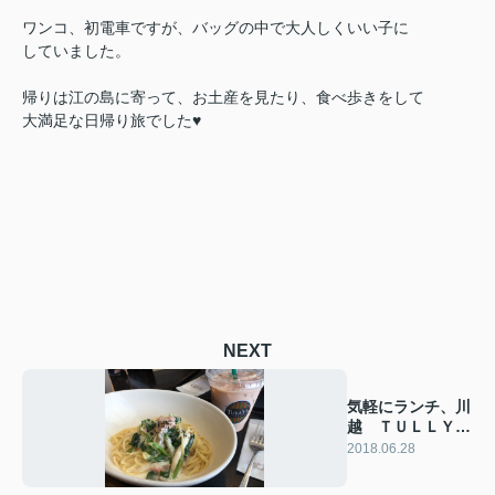
ワンコ、初電車ですが、バッグの中で大人しくいい子に
していました。
帰りは江の島に寄って、お土産を見たり、食べ歩きをして
大満足な日帰り旅でした♥
NEXT
気軽にランチ、川
越 ＴＵＬＬＹ
´Ｓ～喫煙ルーム
2018.06.28
あり～