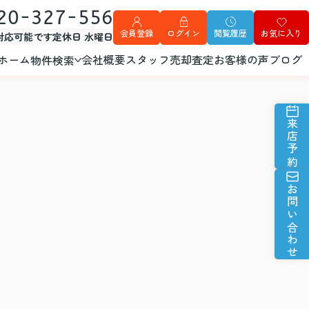
20-327-556
会員登録
ログイン
閲覧履歴
お気に入り
外対応可能です
定休日 水曜日
ホーム
会社概要
スタッフ
売却査定
お客様の声
ブログ
物件検索
来店予約
お問い合わせ