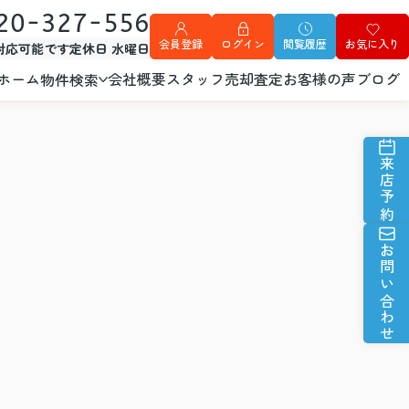
20-327-556
会員登録
ログイン
閲覧履歴
お気に入り
外対応可能です
定休日 水曜日
ホーム
会社概要
スタッフ
売却査定
お客様の声
ブログ
物件検索
来店予約
お問い合わせ