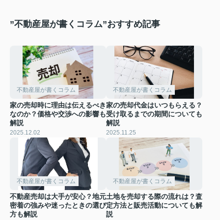
”不動産屋が書くコラム”おすすめ記事
不動産屋が書くコラム
不動産屋が書くコラム
家の売却時に理由は伝えるべき
家の売却代金はいつもらえる？
なのか？価格や交渉への影響も
受け取るまでの期間についても
解説
解説
2025.12.02
2025.11.25
不動産屋が書くコラム
不動産屋が書くコラム
不動産売却は大手が安心？地元
土地を売却する際の流れは？査
密着の強みや迷ったときの選び
定方法と販売活動についても解
方も解説
説