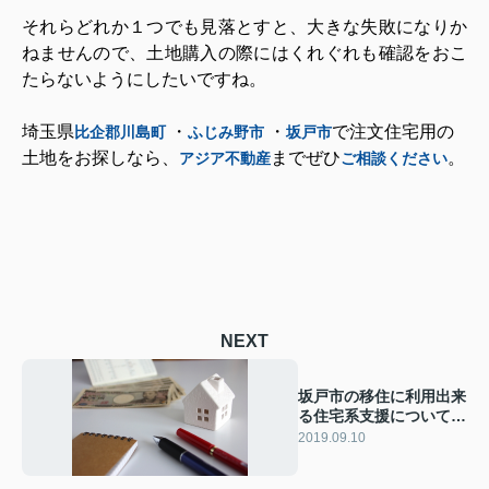
それらどれか１つでも見落とすと、大きな失敗になりか
ねませんので、土地購入の際にはくれぐれも確認をおこ
たらないようにしたいですね。
埼玉県
・
・
で注文住宅用の
比企郡川島町
ふじみ野市
坂戸市
土地をお探しなら、
までぜひ
。
アジア不動産
ご相談ください
NEXT
坂戸市の移住に利用出来
る住宅系支援についてご
紹介します！
2019.09.10