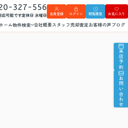
20-327-556
会員登録
ログイン
閲覧履歴
お気に入り
外対応可能です
定休日 水曜日
ホーム
会社概要
スタッフ
売却査定
お客様の声
ブログ
物件検索
来店予約
お問い合わせ