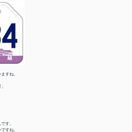
いますね。
町」
んです。
いですね。