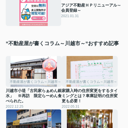
アジア不動産ＨＰリニューアル～
会員登録～
2021.01.31
”不動産屋が書くコラム～川越市～”おすすめ記事
不動産屋が書くコラム～川越市～
不動産屋が書くコラム～川越市～
川越市小堤「古民家らぁめん銀
家購入時の住所変更をするタイ
水」 ※再訪 限定らーめん食
ミングとは？車庫証明の住所変
べられた。
更も必要！
2022.12.25
2022.05.31