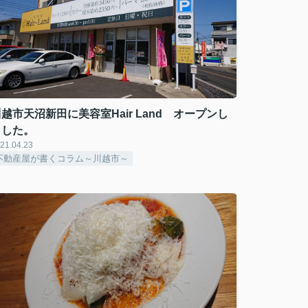
越市天沼新田に美容室Hair Land オープンし
ました。
21.04.23
不動産屋が書くコラム～川越市～