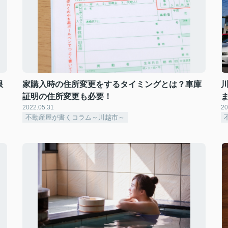
限
家購入時の住所変更をするタイミングとは？車庫
川
証明の住所変更も必要！
2022.05.31
20
不動産屋が書くコラム～川越市～