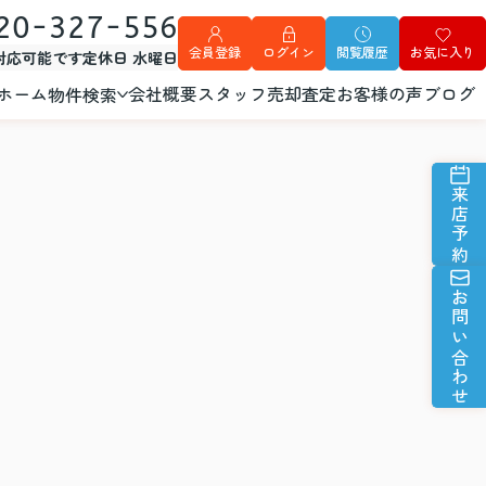
20-327-556
会員登録
ログイン
閲覧履歴
お気に入り
外対応可能です
定休日 水曜日
ホーム
会社概要
スタッフ
売却査定
お客様の声
ブログ
物件検索
来店予約
お問い合わせ