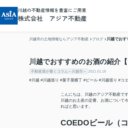
川越の不動産情報を豊富にご用意
株式会社 アジア不動産
川越でおす
川越市の土地情報ならアジア不動産
ブログ
川越でおすすめのお酒の紹介【
不動産屋が書くコラム～川越市～
2021.01.18
#川越
#川越巡り
#菓子屋横丁
#ビール
#川越巡り
#コ
こんにちは、川越のアジア不動産で
川越のお土産の定番、お酒について
ればと思います。
COEDOビール（