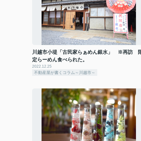
川越市小堤「古民家らぁめん銀水」 ※再訪 
定らーめん食べられた。
2022.12.25
不動産屋が書くコラム～川越市～