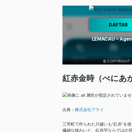
紅赤金時（べにあ
出典：
株式会社アライ
三芳町で作られた川越いも“紅赤”を
繊細な味わいと、紅赤芋ならではの