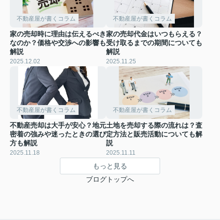
不動産屋が書くコラム
不動産屋が書くコラム
家の売却時に理由は伝えるべき
家の売却代金はいつもらえる？
なのか？価格や交渉への影響も
受け取るまでの期間についても
解説
解説
2025.12.02
2025.11.25
不動産屋が書くコラム
不動産屋が書くコラム
不動産売却は大手が安心？地元
土地を売却する際の流れは？査
密着の強みや迷ったときの選び
定方法と販売活動についても解
方も解説
説
2025.11.18
2025.11.11
もっと見る
ブログトップへ