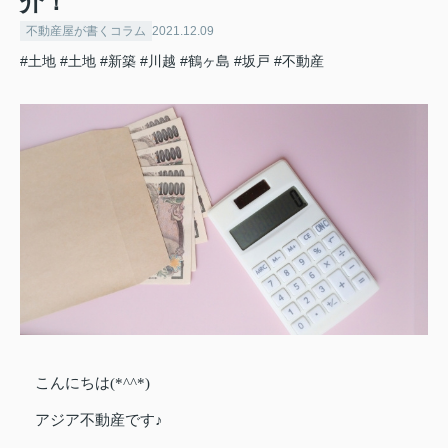
介！
不動産屋が書くコラム
2021.12.09
#土地
#土地
#新築
#川越
#鶴ヶ島
#坂戸
#不動産
こんにちは(*^^*)
アジア不動産です♪