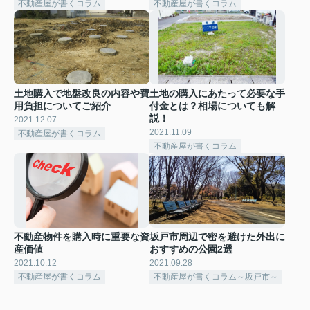
不動産屋が書くコラム
不動産屋が書くコラム
土地購入で地盤改良の内容や費
土地の購入にあたって必要な手
用負担についてご紹介
付金とは？相場についても解
説！
2021.12.07
2021.11.09
不動産屋が書くコラム
不動産屋が書くコラム
不動産物件を購入時に重要な資
坂戸市周辺で密を避けた外出に
産価値
おすすめの公園2選
2021.10.12
2021.09.28
不動産屋が書くコラム
不動産屋が書くコラム～坂戸市～