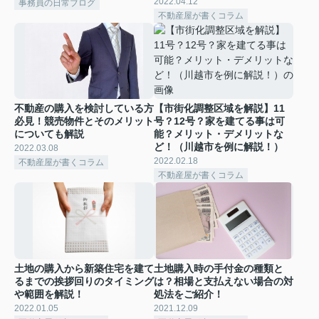
2022.04.12
事務員の日常ブログ
不動産屋が書くコラム
不動産の購入を検討している方
【市街化調整区域を解説】11
必見！競売物件とそのメリット
号？12号？家を建てる事は可
についても解説
能？メリット・デメリットな
ど！（川越市を例に解説！）
2022.03.08
2022.02.18
不動産屋が書くコラム
不動産屋が書くコラム
土地の購入から新築住宅を建て
土地購入時の手付金の種類と
るまでの挨拶回りのタイミング
は？相場と支払えない場合の対
や範囲を解説！
処法をご紹介！
2022.01.05
2021.12.09