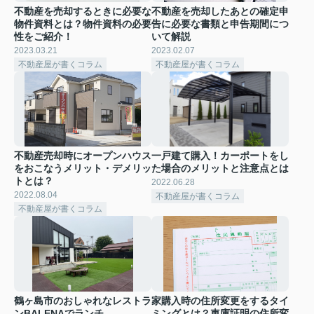
不動産を売却するときに必要な
不動産を売却したあとの確定申
物件資料とは？物件資料の必要
告に必要な書類と申告期間につ
性をご紹介！
いて解説
2023.03.21
2023.02.07
不動産屋が書くコラム
不動産屋が書くコラム
不動産売却時にオープンハウス
一戸建て購入！カーポートをし
をおこなうメリット・デメリッ
た場合のメリットと注意点とは
トとは？
2022.06.28
2022.08.04
不動産屋が書くコラム
不動産屋が書くコラム
鶴ヶ島市のおしゃれなレストラ
家購入時の住所変更をするタイ
ンBALENAでランチ
ミングとは？車庫証明の住所変