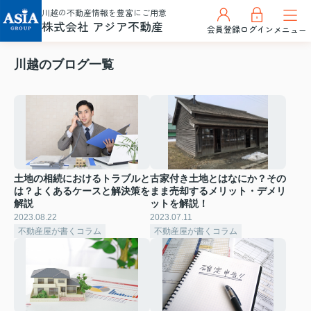
川越の不動産情報を豊富にご用意
株式会社 アジア不動産
会員登録
ログイン
メニュー
川越のブログ一覧
土地の相続におけるトラブルと
古家付き土地とはなにか？その
は？よくあるケースと解決策を
まま売却するメリット・デメリ
解説
ットを解説！
2023.08.22
2023.07.11
不動産屋が書くコラム
不動産屋が書くコラム