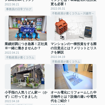
更も必要！
2022.06.21
2022.05.31
事務員の日常ブログ
不動産屋が書くコラム～川越市～
業績好調につき急募！正社員
マンションの一棟投資をする際
※一緒に働きませんか？
の注意点とは？メリットとリス
クを解説
2022.04.21
2022.04.19
不動産屋が書くコラム
不動産屋が書くコラム
小手指の人気うどん家一（か
オール電化にリフォームした中
ず）に行ってきました
古物件とは？設備の違いや電気
代をご紹介！
2022.04.18