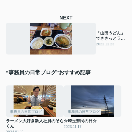
NEXT
「山田うどん」
でささっとラン
チ ※2023年1
2022.12.23
月再訪
”事務員の日常ブログ”おすすめ記事
事務員の日常ブログ
事務員の日常ブログ
ラーメン大好き新入社員のそら
☆埼玉県民の日☆
くん
2023.11.17