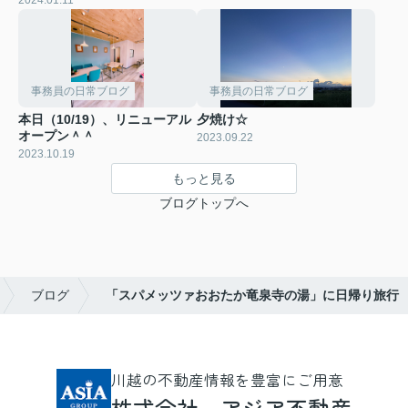
2024.01.11
事務員の日常ブログ
事務員の日常ブログ
本日（10/19）、リニューアル
夕焼け☆
オープン＾＾
2023.09.22
2023.10.19
もっと見る
ブログトップへ
ブログ
「スパメッツァおおたか竜泉寺の湯」に日帰り旅行
川越の不動産情報を豊富にご用意
株式会社 アジア不動産