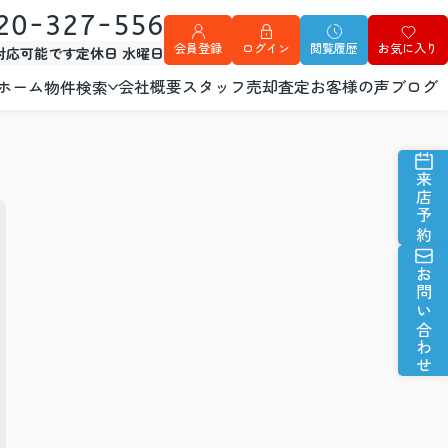
20-327-556
会員登録
ログイン
閲覧履歴
お気に入り
外対応可能です
定休日 水曜日
ホーム
会社概要
スタッフ
売却査定
お客様の声
ブログ
物件検索
来店予約
お問い合わせ