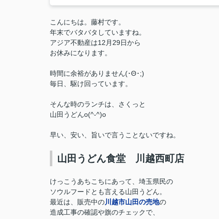
こんにちは。藤村です。
年末でバタバタしていますね。
アジア不動産は12月29日から
お休みになります。
時間に余裕がありません(･Θ･;)
毎日、駆け回っています。
そんな時のランチは、さくっと
山田うどんo(^-^)o
早い、安い、旨いで言うことないですね。
山田うどん食堂 川越西町店
けっこうあちこちにあって、埼玉県民の
ソウルフードとも言える山田うどん。
最近は、販売中の
川越市山田の売地
の
造成工事の確認や旗のチェックで、