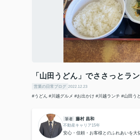
「山田うどん」でささっとランチ
営業の日常ブログ
2022.12.23
#うどん
#川越グルメ
#お出かけ
#川越ランチ
#山田う
藤村 昌和
筆者
不動産キャリア15年
安心・信頼・お客様とのふれあいを大