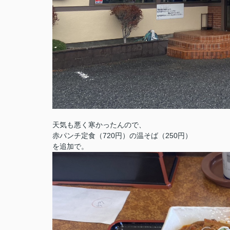
天気も悪く寒かったんので、
赤パンチ定食（720円）の温そば（250円）
を追加で。