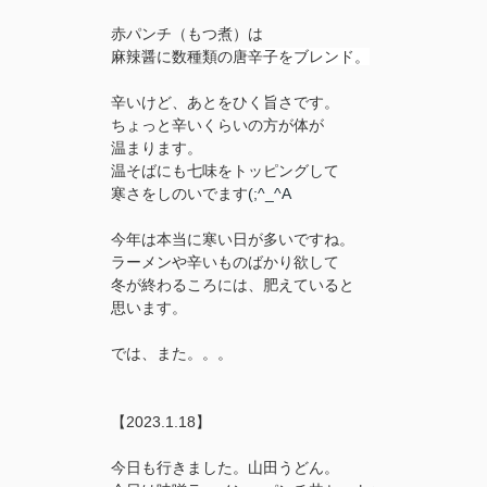
赤パンチ（もつ煮）は
麻辣醤に数種類の
唐辛子をブレンド。
辛いけど、あとをひく旨さです。
ちょっと辛いくらいの方が体が
温まります。
温そばにも七味をトッピングして
寒さをしのいでます
(;^_^A
今年は本当に寒い日が多いですね。
ラーメンや辛いものばかり欲して
冬が終わるころには、肥えていると
思います。
では、また。。。
【2023.1.18】
今日も行きました。山田うどん。