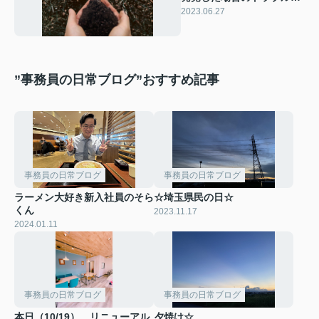
は？売却方法も解説！
2023.06.27
”事務員の日常ブログ”おすすめ記事
事務員の日常ブログ
事務員の日常ブログ
ラーメン大好き新入社員のそら
☆埼玉県民の日☆
くん
2023.11.17
2024.01.11
事務員の日常ブログ
事務員の日常ブログ
本日（10/19）、リニューアル
夕焼け☆