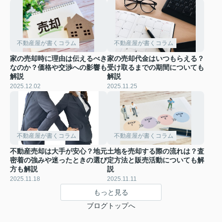
不動産屋が書くコラム
不動産屋が書くコラム
家の売却時に理由は伝えるべき
家の売却代金はいつもらえる？
なのか？価格や交渉への影響も
受け取るまでの期間についても
解説
解説
2025.12.02
2025.11.25
不動産屋が書くコラム
不動産屋が書くコラム
不動産売却は大手が安心？地元
土地を売却する際の流れは？査
密着の強みや迷ったときの選び
定方法と販売活動についても解
方も解説
説
2025.11.18
2025.11.11
もっと見る
ブログトップへ