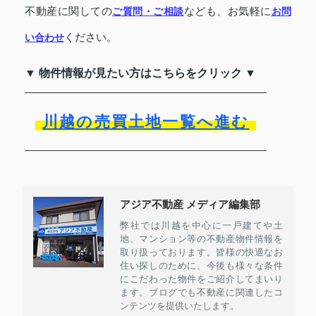
不動産に関しての
ご質問・ご相談
なども、お気軽に
お問
い合わせ
ください。
▼ 物件情報が見たい方はこちらをクリック ▼
川越の売買土地一覧へ進む
アジア不動産 メディア編集部
弊社では川越を中心に一戸建てや土
地、マンション等の不動産物件情報を
取り扱っております。皆様の快適なお
住い探しのために、今後も様々な条件
にこだわった物件をご紹介してまいり
ます。ブログでも不動産に関連したコ
ンテンツを提供いたします。