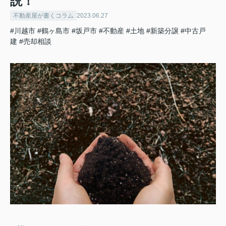
説！
不動産屋が書くコラム
2023.06.27
#川越市
#鶴ヶ島市
#坂戸市
#不動産
#土地
#新築分譲
#中古戸
建
#売却相談